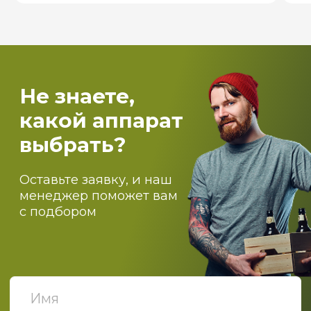
Пищевое производство
Вентиляция и пароконденсантное
оборудование
Самогоноварение
Костровые чаши и печи для бассейнов
О компании
Оптовикам
Доставка
Оплата
Блог
Контакты
ПОДПИСЫВАЙТЕСЬ НА
НАШИ НОВОСТИ