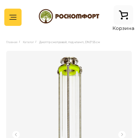
Корзина
Главная
/
Каталог
/
Диоптр смотровой, под кламп, DN3" 55 см