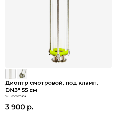
Диоптр смотровой, под кламп,
Сопутствующие товары
DN3" 55 см
SKU:
00-00000404
3 900
р.