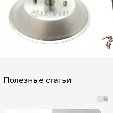
Не знаете,
какой аппарат
выбрать?
Оставьте заявку, и наш
менеджер поможет вам
с подбором