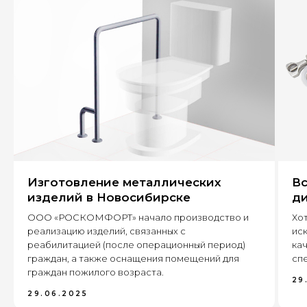
+7
Оставить заявку
Изготовление металлических
Вс
630 022, г. Новосибирск,
изделий в Новосибирске
ди
ул. Бронная, 14 к3
ООО «РОСКОМФОРТ» начало производство и
Хот
реализацию изделий, связанных с
ис
+7 (995) 222-96-06
8 (800) 7777 109
реабилитацией (после операционный период)
кач
граждан, а также оснащения помещений для
спе
граждан пожилого возраста.
29
29.06.2025
Каталог