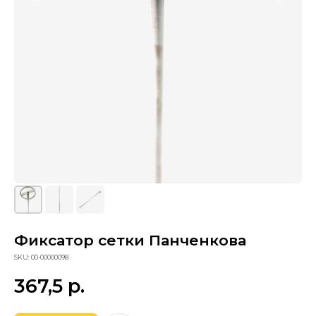
Сопутствующие товары
Фиксатор сетки Панченкова
SKU:
00-00000098
367,5
р.