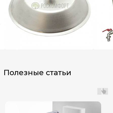
Не знаете,
какой аппарат
выбрать?
Оставьте заявку, и наш
менеджер поможет вам
с подбором