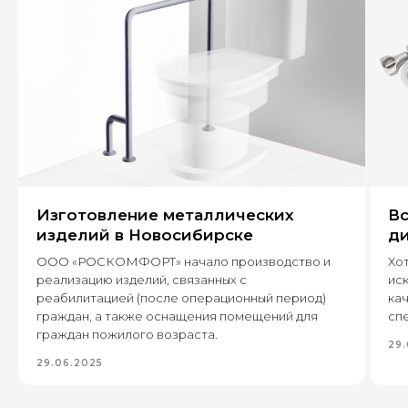
+7
Оставить заявку
Изготовление металлических
Вс
630 022, г. Новосибирск,
изделий в Новосибирске
ди
ул. Бронная, 14 к3
ООО «РОСКОМФОРТ» начало производство и
Хот
реализацию изделий, связанных с
ис
+7 (995) 222-96-06
реабилитацией (после операционный период)
кач
8 (800) 7777 109
граждан, а также оснащения помещений для
спе
граждан пожилого возраста.
29.
29.06.2025
Каталог
Пищевое производство
Вентиляция и пароконденсантное