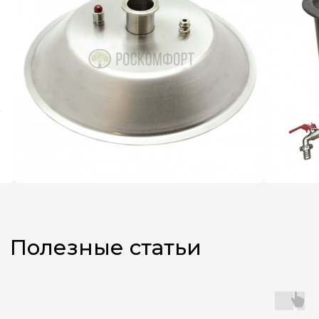
Не знаете,
какой аппарат
выбрать?
Оставьте заявку, и наш
менеджер поможет вам
с подбором