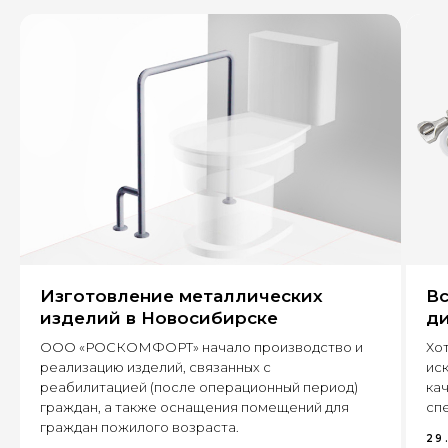
+7
Оставить заявку
Изготовление металлических
Вс
630 022, г. Новосибирск,
ул. Бронная, 14 к3
изделий в Новосибирске
ди
ООО «РОСКОМФОРТ» начало производство и
Хот
+7 (995) 222-96-06
реализацию изделий, связанных с
ис
8 (800) 7777 109
реабилитацией (после операционный период)
кач
граждан, а также оснащения помещений для
спе
граждан пожилого возраста.
29