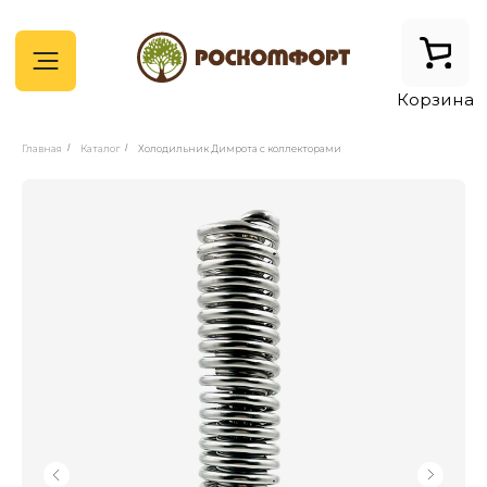
Корзина
Главная
/
Каталог
/
Холодильник Димрота с коллекторами