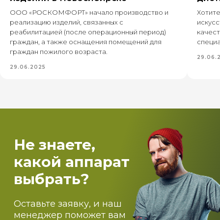
+7 (995) 222-96-06
8 (800) 7777 109
ООО «РОСКОМФОРТ» начало производство и
Хотите
реализацию изделий, связанных с
искусс
реабилитацией (после операционный период)
качест
граждан, а также оснащения помещений для
специа
Каталог
граждан пожилого возраста.
Пищевое производство
29.06.
Вентиляция и пароконденсантное
оборудование
29.06.2025
Самогоноварение
Костровые чаши и печи для бассейнов
О компании
Оптовикам
Доставка
Оплата
Блог
Контакты