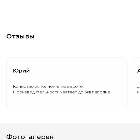
Отзывы
й
Александ
Полезные статьи
Все статьи
во исполнения на высоте.
Добавить могу
одительности хватает до 3квт вполне.
и качественный
Фотогалерея