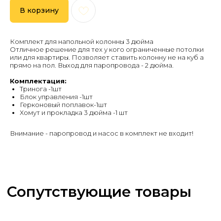
Сопутствующие товары
В корзину
Комплект для напольной колонны 3 дюйма
Отличное решение для тех у кого ограниченные потолки
или для квартиры. Позволяет ставить колонну не на куб а
прямо на пол. Выход для паропровода - 2 дюйма.
Комплектация:
Тринога -1шт
Блок управления -1шт
Герконовый поплавок-1шт
Хомут и прокладка 3 дюйма -1 шт
Внимание - паропровод и насос в комплект не входит!