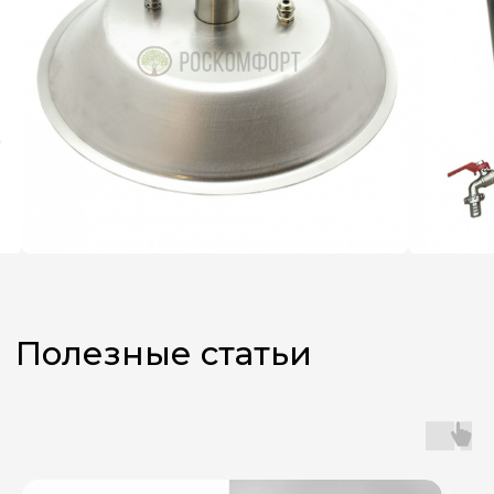
Не знаете,
какой аппарат
выбрать?
Оставьте заявку, и наш
менеджер поможет вам
с подбором