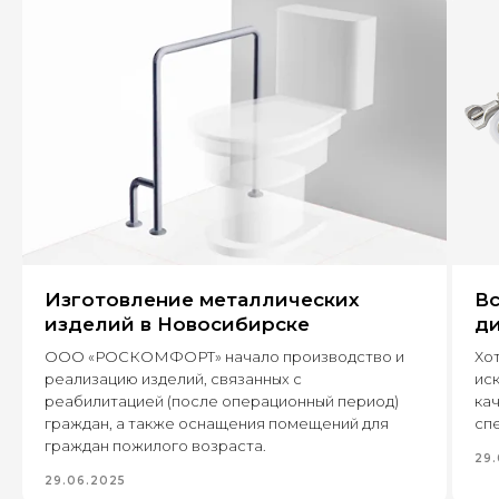
+7
Оставить заявку
Изготовление металлических
Вс
630 022, г. Новосибирск,
изделий в Новосибирске
ди
ул. Бронная, 14 к3
ООО «РОСКОМФОРТ» начало производство и
Хот
реализацию изделий, связанных с
ис
+7 (995) 222-96-06
8 (800) 7777 109
реабилитацией (после операционный период)
кач
граждан, а также оснащения помещений для
спе
граждан пожилого возраста.
29.
29.06.2025
Каталог