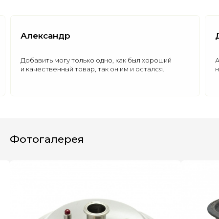
Александр
Добавить могу только одно, как был хороший
А
и качественный товар, так он им и остался.
н
Полезные статьи
Все статьи
Фотогалерея