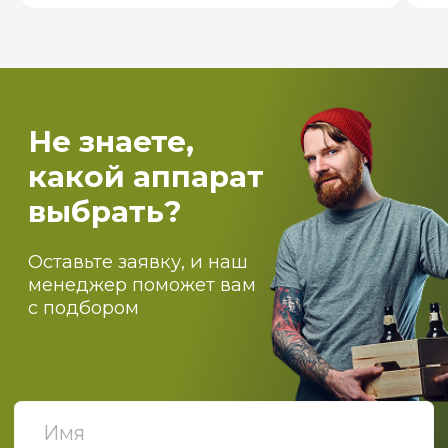
Пищевое производство
Вентиляция и пароконденсантное
оборудование
Самогоноварение
Костровые чаши и печи для бассейнов
О компании
Оптовикам
Доставка
Оплата
Блог
Контакты
ПОДПИСЫВАЙТЕСЬ НА
НАШИ НОВОСТИ