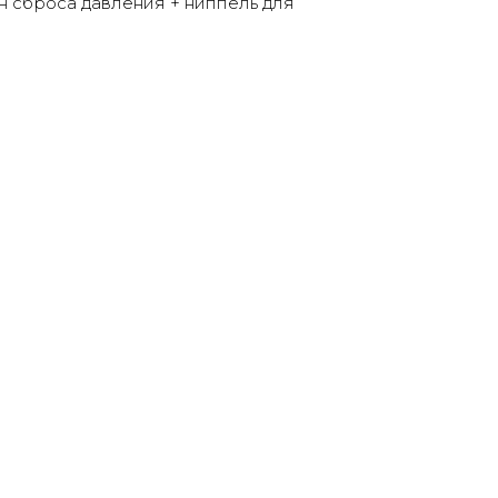
 сброса давления + ниппель для