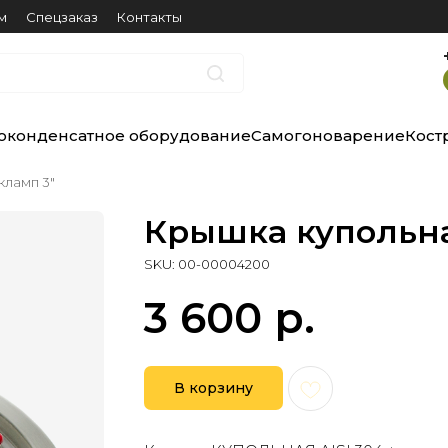
м
Спецзаказ
Контакты
оконденсатное оборудование
Самогоноварение
Кост
кламп 3"
Крышка купольна
SKU:
00-00004200
3 600
р.
В корзину