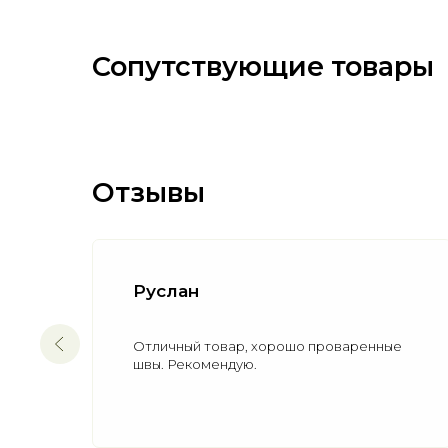
Сопутствующие товары
Отзывы
Сергей
хорошо проваренные
В целом товар очень понрави
выбирал специально на трёх 
так надежнее. Товар рекомен