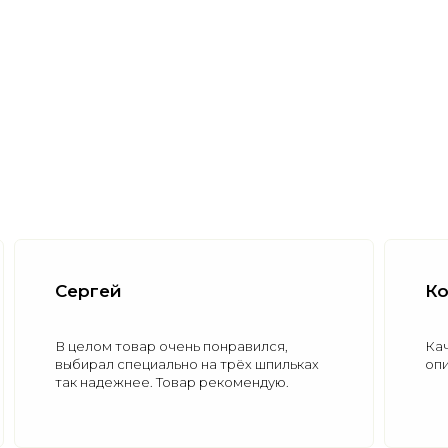
Константин
лся,
Качественно, красиво, соответствует
шпильках
описанию.
дую.