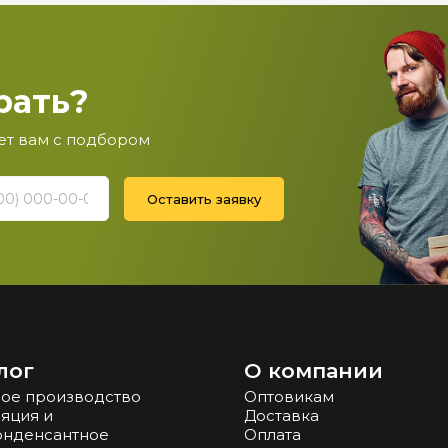
рать?
ет вам с подбором
Оставить заявку
лог
О компании
ое производство
Оптовикам
яция и
Доставка
онденсантное
Оплата