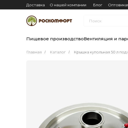
Доставка
О нашей компании
Блог
Оптовика
Поиск
Пищевое производство
Вентиляция и пар
Главная
Каталог
Крышка купольная 50 л под 
/
/