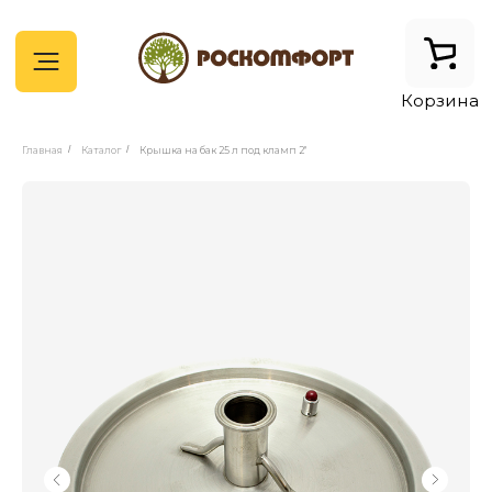
Корзина
Главная
/
Каталог
/
Крышка на бак 25 л под кламп 2"