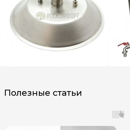
Не знаете,
какой аппарат
выбрать?
Оставьте заявку, и наш
менеджер поможет вам
с подбором