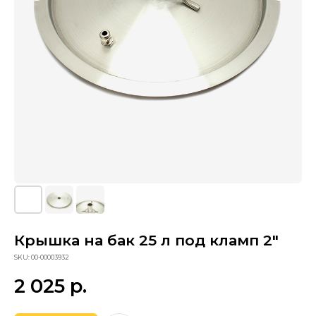
Крышка на бак 25 л под кламп 2"
Сопутствующие товары
SKU:
00-00003932
2 025
р.