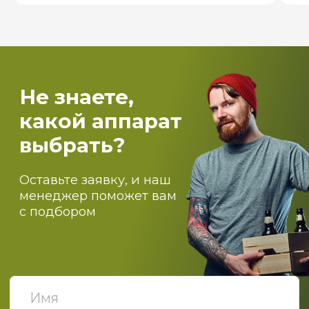
Пищевое производство
Вентиляция и пароконденсантное
оборудование
Самогоноварение
Костровые чаши и печи для бассейнов
О компании
Оптовикам
Доставка
Оплата
Блог
Контакты
ПОДПИСЫВАЙТЕСЬ НА
НАШИ НОВОСТИ