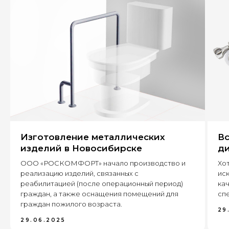
+7
Оставить заявку
Изготовление металлических
Вс
630 022, г. Новосибирск,
изделий в Новосибирске
ди
ул. Бронная, 14 к3
ООО «РОСКОМФОРТ» начало производство и
Хот
реализацию изделий, связанных с
ис
+7 (995) 222-96-06
8 (800) 7777 109
реабилитацией (после операционный период)
кач
граждан, а также оснащения помещений для
спе
граждан пожилого возраста.
29
29.06.2025
Каталог