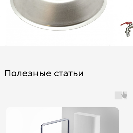
Не знаете,
какой аппарат
выбрать?
Оставьте заявку, и наш
менеджер поможет вам
с подбором