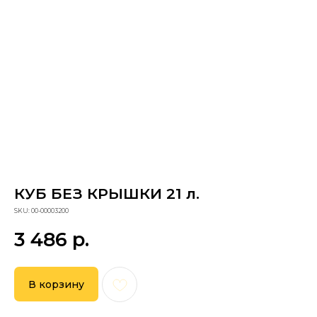
КУБ БЕЗ КРЫШКИ 21 л.
Сопутствующие товары
SKU:
00-00003200
3 486
р.
В корзину