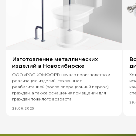
+7
Оставить заявку
Изготовление металлических
Вс
изделий в Новосибирске
ди
630 022, г. Новосибирск,
ул. Бронная, 14 к3
ООО «РОСКОМФОРТ» начало производство и
Хот
реализацию изделий, связанных с
ис
реабилитацией (после операционный период)
кач
+7 (995) 222-96-06
8 (800) 7777 109
граждан, а также оснащения помещений для
спе
граждан пожилого возраста.
29.
29.06.2025
Каталог
Пищевое производство
Вентиляция и пароконденсантное
оборудование
Самогоноварение