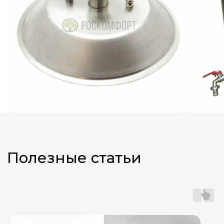
Не знаете,
какой аппарат
выбрать?
Оставьте заявку, и наш
менеджер поможет вам
с подбором