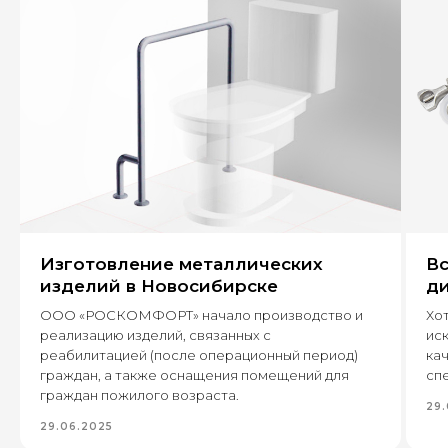
+7
Оставить заявку
Изготовление металлических
Вс
630 022, г. Новосибирск,
изделий в Новосибирске
ди
ул. Бронная, 14 к3
ООО «РОСКОМФОРТ» начало производство и
Хот
реализацию изделий, связанных с
ис
+7 (995) 222-96-06
8 (800) 7777 109
реабилитацией (после операционный период)
кач
граждан, а также оснащения помещений для
спе
граждан пожилого возраста.
29.
29.06.2025
Каталог
Пищевое производство