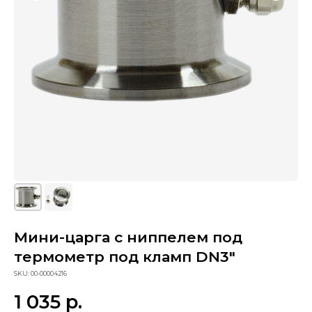
Мини-царга с ниппелем под
Сопутствующие товары
термометр под кламп DN3"
SKU:
00-00004216
1 035
р.