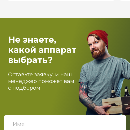
Вентиляция и пароконденсантное
оборудование
Самогоноварение
Костровые чаши и печи для бассейнов
О компании
Оптовикам
Доставка
Оплата
Блог
Контакты
ПОДПИСЫВАЙТЕСЬ НА
НАШИ НОВОСТИ