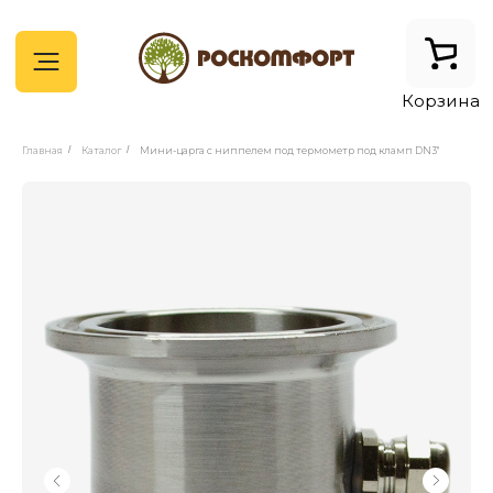
Корзина
Главная
/
Каталог
/
Мини-царга с ниппелем под термометр под кламп DN3"