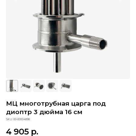
МЦ многотрубная царга под
диоптр 3 дюйма 16 см
Сопутствующие товары
SKU:
00-00004898
4 905
р.