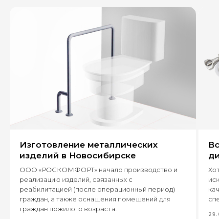
+7
Оставить заявку
Изготовление металлических
Вс
630 022, г. Новосибирск,
ул. Бронная, 14 к3
изделий в Новосибирске
ди
ООО «РОСКОМФОРТ» начало производство и
Хот
+7 (995) 222-96-06
реализацию изделий, связанных с
ис
8 (800) 7777 109
реабилитацией (после операционный период)
кач
граждан, а также оснащения помещений для
спе
граждан пожилого возраста.
29.