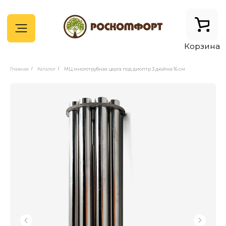
Корзина
Главная
/
Каталог
/
МЦ многотрубная царга под диоптр 3 дюйма 16 см