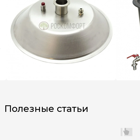
Не знаете,
какой аппарат
выбрать?
Оставьте заявку, и наш
менеджер поможет вам
с подбором