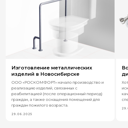
+7
Оставить заявку
Изготовление металлических
Вс
630 022, г. Новосибирск,
изделий в Новосибирске
ди
ул. Бронная, 14 к3
ООО «РОСКОМФОРТ» начало производство и
Хот
реализацию изделий, связанных с
ис
+7 (995) 222-96-06
реабилитацией (после операционный период)
кач
8 (800) 7777 109
граждан, а также оснащения помещений для
спе
граждан пожилого возраста.
29.
29.06.2025
Каталог
Пищевое производство
Вентиляция и пароконденсантное