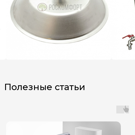
Не знаете,
какой аппарат
выбрать?
Оставьте заявку, и наш
менеджер поможет вам
с подбором