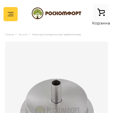
Корзина
Главная
/
Каталог
/
Носик для холодильника / дефлегматора