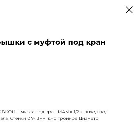
крышки с муфтой под кран
ГОВКОЙ + муфта под кран МАМА 1/2 + выход под
ала. Стенки 0.9-1.1мм, дно тройное Диаметр: