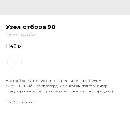
Узел отбора 90
SKU:
00-00003182
1 140
р.
Узел отбора, 90 градусов, под кламп DN1,5" (труба 38мм)
УЛУЧШЕННЫЙ (Без перегордки,с выходом под термометр,
концентрация в центр узла, удобное отслеживание процесса)
Тип: Узлы отбора