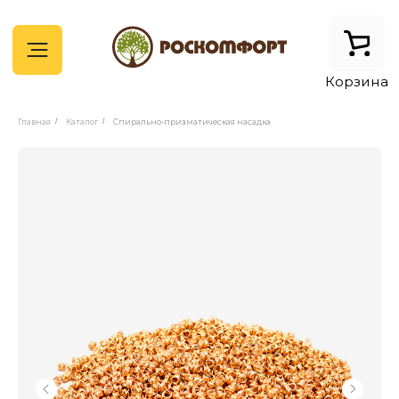
Корзина
Главная
/
Каталог
/
Спирально-призматическая насадка