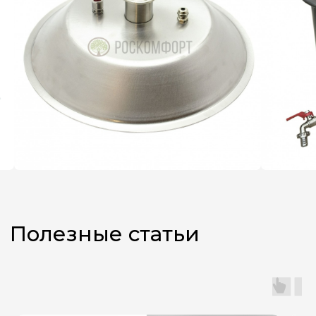
Не знаете,
какой аппарат
выбрать?
Оставьте заявку, и наш
менеджер поможет вам
с подбором