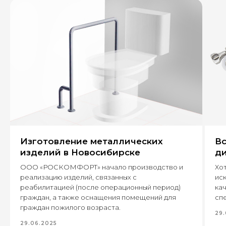
+7
Оставить заявку
Изготовление металлических
Вс
630 022, г. Новосибирск,
изделий в Новосибирске
ди
ул. Бронная, 14 к3
ООО «РОСКОМФОРТ» начало производство и
Хот
+7 (995) 222-96-06
реализацию изделий, связанных с
ис
8 (800) 7777 109
реабилитацией (после операционный период)
кач
граждан, а также оснащения помещений для
спе
граждан пожилого возраста.
29.
Каталог
29.06.2025