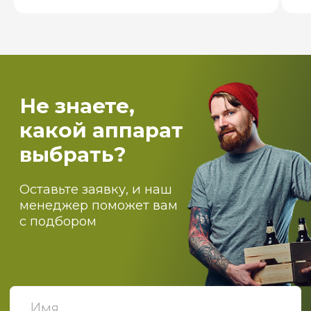
Пищевое производство
Вентиляция и пароконденсантное
оборудование
Самогоноварение
Костровые чаши и печи для бассейнов
О компании
Оптовикам
Доставка
Оплата
Блог
Контакты
ПОДПИСЫВАЙТЕСЬ НА
НАШИ НОВОСТИ