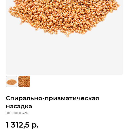
Спирально-призматическая
Сопутствующие товары
насадка
SKU:
00-00004999
1 312,5
р.