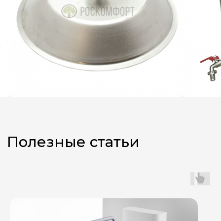
Не знаете,
какой аппарат
выбрать?
Оставьте заявку, и наш
менеджер поможет вам
с подбором