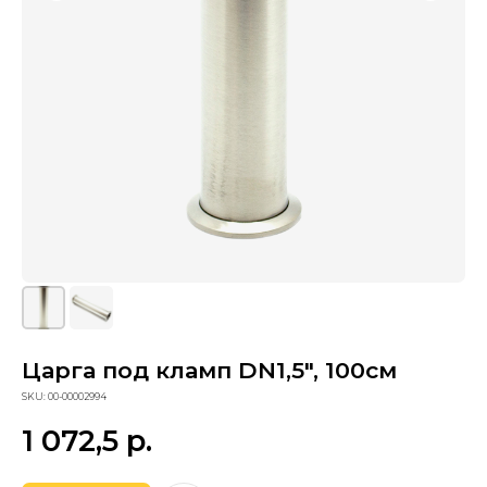
Сопутствующие товары
Царга под кламп DN1,5", 100см
SKU:
00-00002994
1 072,5
р.