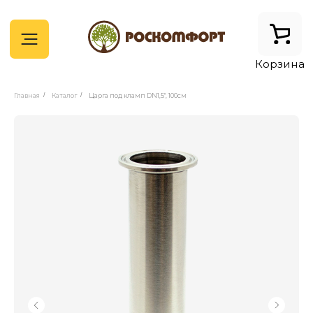
Корзина
Главная
/
Каталог
/
Царга под кламп DN1,5", 100см