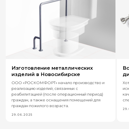
+7
Оставить заявку
Изготовление металлических
Вс
630 022, г. Новосибирск,
изделий в Новосибирске
ди
ул. Бронная, 14 к3
ООО «РОСКОМФОРТ» начало производство и
Хот
реализацию изделий, связанных с
ис
+7 (995) 222-96-06
реабилитацией (после операционный период)
кач
8 (800) 7777 109
граждан, а также оснащения помещений для
спе
граждан пожилого возраста.
29.
29.06.2025
Каталог
Пищевое производство
Вентиляция и пароконденсантное