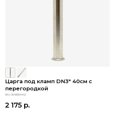
Царга под кламп DN3" 40см с
Сопутствующие товары
перегородкой
SKU:
00-00004442
2 175
р.