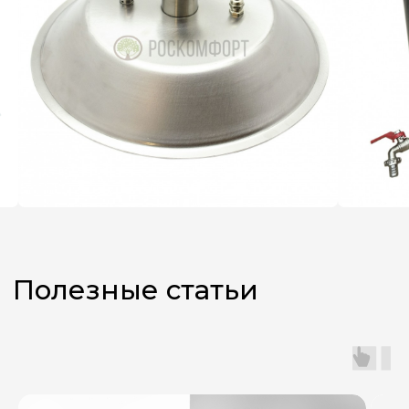
Не знаете,
какой аппарат
выбрать?
Оставьте заявку, и наш
менеджер поможет вам
с подбором