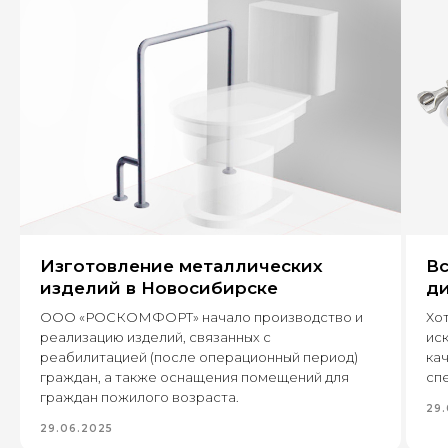
+7
Оставить заявку
Изготовление металлических
Вс
630 022, г. Новосибирск,
изделий в Новосибирске
ди
ул. Бронная, 14 к3
ООО «РОСКОМФОРТ» начало производство и
Хот
реализацию изделий, связанных с
ис
+7 (995) 222-96-06
8 (800) 7777 109
реабилитацией (после операционный период)
кач
граждан, а также оснащения помещений для
спе
граждан пожилого возраста.
29.
29.06.2025
Каталог