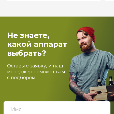
Пищевое производство
Вентиляция и пароконденсантное
оборудование
Самогоноварение
Костровые чаши и печи для бассейнов
О компании
Оптовикам
Доставка
Оплата
Блог
Контакты
ПОДПИСЫВАЙТЕСЬ НА
НАШИ НОВОСТИ