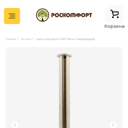
Корзина
Главная
/
Каталог
/
Царга под кламп DN3" 40см с перегородкой