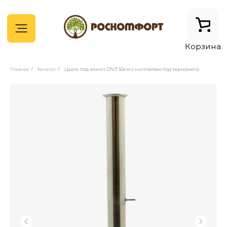
Корзина
Главная
/
Каталог
/
Царга под кламп DN3" 50см с ниппелем под термометр