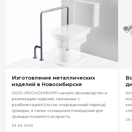
+7
Оставить заявку
Изготовление металлических
Вс
630 022, г. Новосибирск,
изделий в Новосибирске
ди
ул. Бронная, 14 к3
ООО «РОСКОМФОРТ» начало производство и
Хот
реализацию изделий, связанных с
ис
+7 (995) 222-96-06
8 (800) 7777 109
реабилитацией (после операционный период)
кач
граждан, а также оснащения помещений для
спе
граждан пожилого возраста.
29.
29.06.2025
Каталог
Пищевое производство