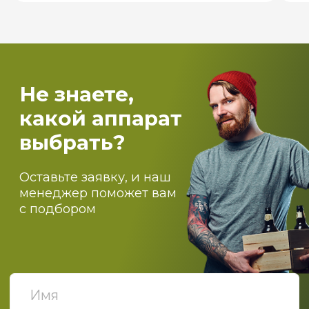
Вентиляция и пароконденсантное
оборудование
Самогоноварение
Костровые чаши и печи для бассейнов
О компании
Оптовикам
Доставка
Оплата
Блог
Контакты
ПОДПИСЫВАЙТЕСЬ НА
НАШИ НОВОСТИ