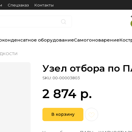
м
Спецзаказ
Контакты
оконденсатное оборудование
Самогоноварение
Кост
ЖИДКОСТИ
Узел отбора по
SKU:
00-00003803
2 874
р.
В корзину