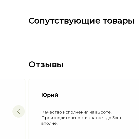
Сопутствующие товары
Отзывы
Александр
полнения на высоте.
Добавить могу только о
льности хватает до 3квт
хороший и качественный
он им и остался.