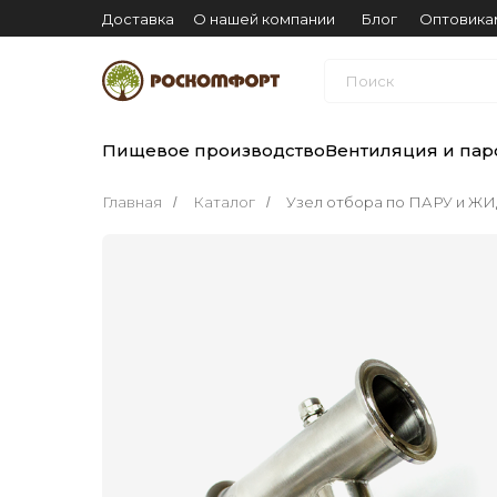
Доставка
О нашей компании
Блог
Оптовика
Поиск
Пищевое производство
Вентиляция и пар
Главная
Каталог
Узел отбора по ПАРУ и 
/
/