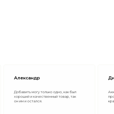
Димыч
дно, как был
Аккуратный, не разболтаyный (хо
 товар, так
протянут на соединениях), да, и пр
красивый.