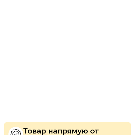
изделий
Широкий выбор
самогонных аппаратов
От простых моделей до
профессиональных перегонных
колонн
Быстрая и надёжная
доставка по России
Отправка в день заказа, надёжная
упаковка, отслеживание