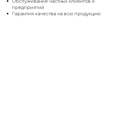
Обслуживание частных клиентов и
предприятий
Гарантия качества на всю продукцию
Товар напрямую от
производителя
Гарантируем низкие цены,
большой выбор и высокое качество