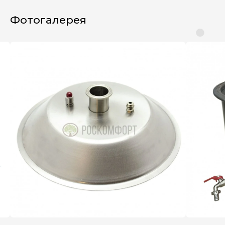
Фотогалерея
630 022, г. Новосибирск,
ул. Бронная, 14 к3
+7 (995) 222-96-06
8 (800) 7777 109
Каталог
Пищевое производство
Вентиляция и пароконденсантное
оборудование
Самогоноварение
Костровые чаши и печи для бассейнов